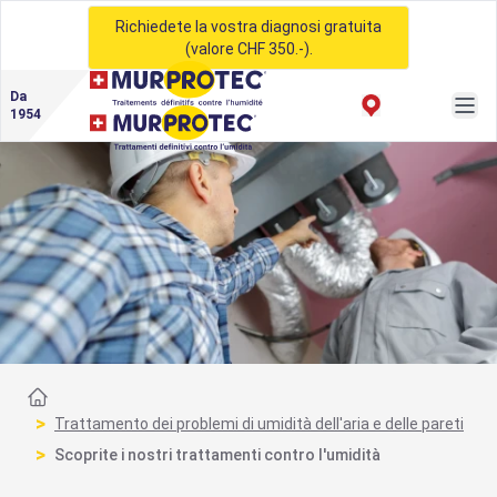
Richiedete la vostra diagnosi gratuita
(valore CHF 350.-).
Da
1954
Casa
>
Trattamento dei problemi di umidità dell'aria e delle pareti
>
Scoprite i nostri trattamenti contro l'umidità